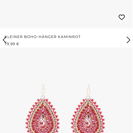
KLEINER BOHO-HÄNGER KAMINROT
REGULÄRER PREIS:
79,99 €