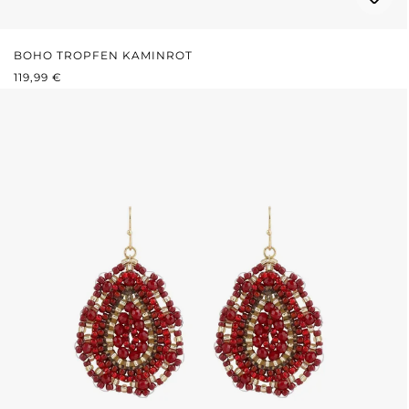
BOHO TROPFEN KAMINROT
REGULÄRER PREIS:
119,99 €