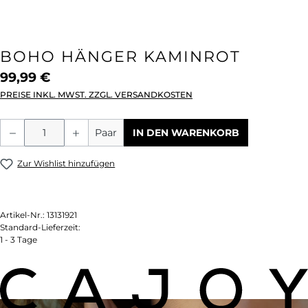
BOHO HÄNGER KAMINROT
99,99 €
PREISE INKL. MWST. ZZGL. VERSANDKOSTEN
Produkt Anzahl: Gib den gewünschten We
Paar
IN DEN WARENKORB
Zur Wishlist hinzufügen
Artikel-Nr.:
13131921
Standard-Lieferzeit:
1 - 3 Tage