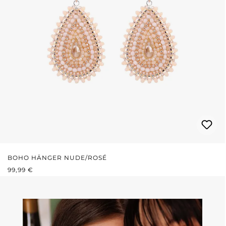
BOHO HÄNGER NUDE/ROSÉ
REGULÄRER PREIS:
99,99 €