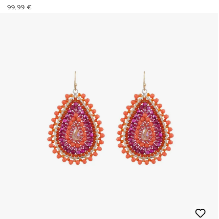
REGULÄRER PREIS:
99,99 €