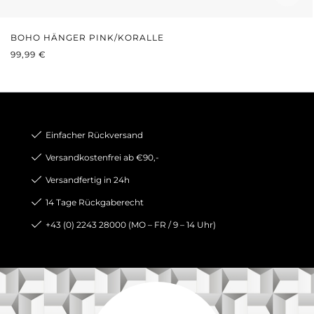
BOHO HÄNGER PINK/KORALLE
REGULÄRER PREIS:
99,99 €
Einfacher Rückversand
Versandkostenfrei ab €90,-
Versandfertig in 24h
14 Tage Rückgaberecht
+43 (0) 2243 28000 (MO – FR / 9 – 14 Uhr)