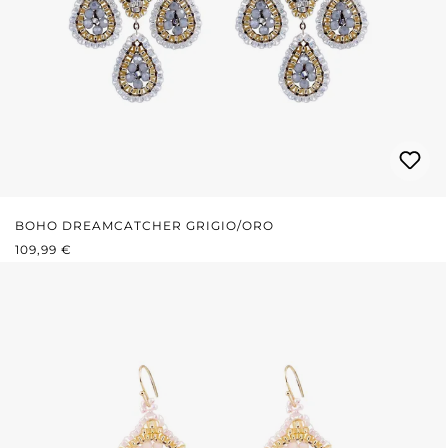
BOHO DREAMCATCHER GRIGIO/ORO
PREZZO NORMALE:
109,99 €