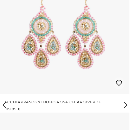
ACCHIAPPASOGNI BOHO ROSA CHIARO/VERDE
PREZZO NORMALE:
109,99 €