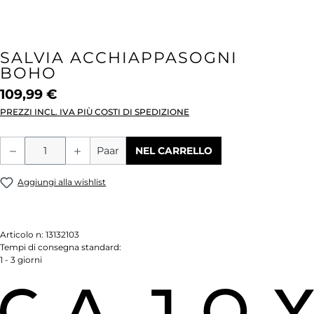
SALVIA ACCHIAPPASOGNI
BOHO
109,99 €
PREZZI INCL. IVA PIÙ COSTI DI SPEDIZIONE
Quantità del prodotto: inserisci la quant
Paar
NEL CARRELLO
Aggiungi alla wishlist
Articolo n:
13132103
Tempi di consegna standard:
1 - 3 giorni