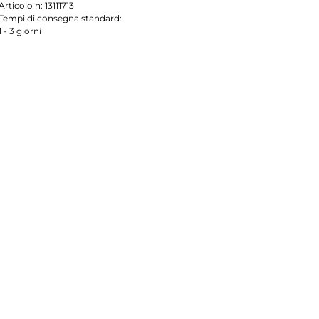
Articolo n:
13111713
Tempi di consegna standard:
1 - 3 giorni