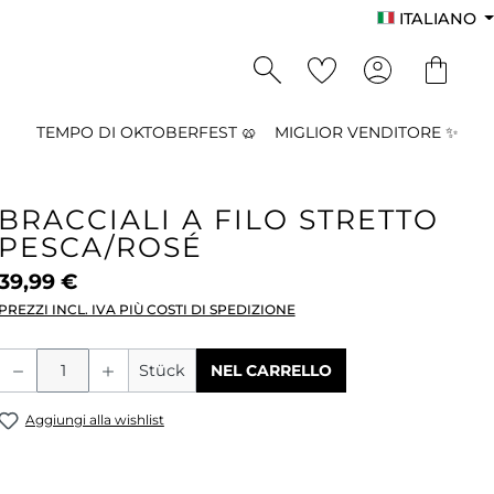
ITALIANO
TEMPO DI OKTOBERFEST 🥨
MIGLIOR VENDITORE ✨
BRACCIALI A FILO STRETTO
PESCA/ROSÉ
39,99 €
PREZZI INCL. IVA PIÙ COSTI DI SPEDIZIONE
Quantità del prodotto: inserisci la qu
Stück
NEL CARRELLO
Aggiungi alla wishlist