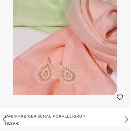
ZWEIFARBIGER SCHAL KORALLE/GRÜN
REGULÄRER PREIS:
99,99 €