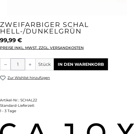
ZWEIFARBIGER SCHAL
HELL-/DUNKELGRÜN
99,99 €
PREISE INKL. MWST. ZZGL. VERSANDKOSTEN
Produkt Anzahl: Gib den gewünschten We
Stück
IN DEN WARENKORB
Zur Wishlist hinzufügen
Artikel-Nr.:
SCHAL22
Standard-Lieferzeit:
1 - 3 Tage