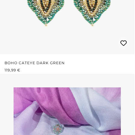
BOHO CATEYE DARK GREEN
REGULÄRER PREIS:
119,99 €