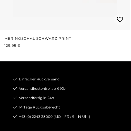
MERINOSCHAL SCHWARZ PRINT
REGULÄRER PREIS:
129,99 €
Einfacher Rückversand
Versandkostenfrei ab €90,-
Versandfertig in 24h
14 Tage Rückgaberecht
+43 (0) 2243 28000 (MO – FR / 9 – 14 Uhr)