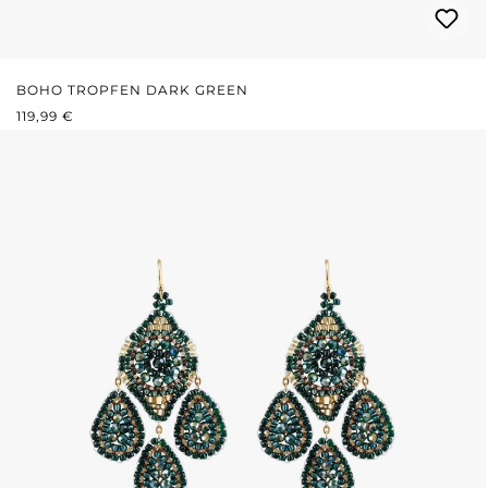
BOHO TROPFEN DARK GREEN
REGULÄRER PREIS:
119,99 €