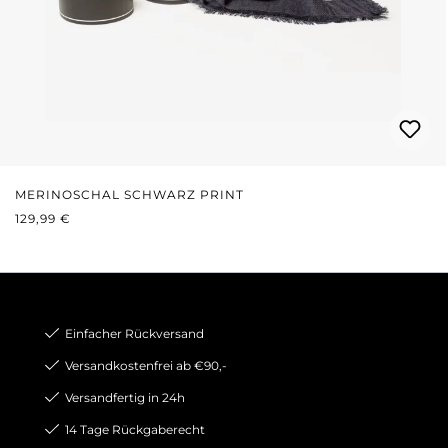
MERINOSCHAL SCHWARZ PRINT
REGULÄRER PREIS:
129,99 €
Einfacher Rückversand
Versandkostenfrei ab €90,-
Versandfertig in 24h
14 Tage Rückgaberecht