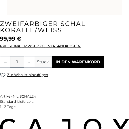
ZWEIFARBIGER SCHAL
KORALLE/WEISS
99,99 €
PREISE INKL. MWST. ZZGL. VERSANDKOSTEN
Produkt Anzahl: Gib den gewünschten We
Stück
IN DEN WARENKORB
Zur Wishlist hinzufügen
Artikel-Nr.:
SCHAL24
Standard-Lieferzeit:
1 - 3 Tage