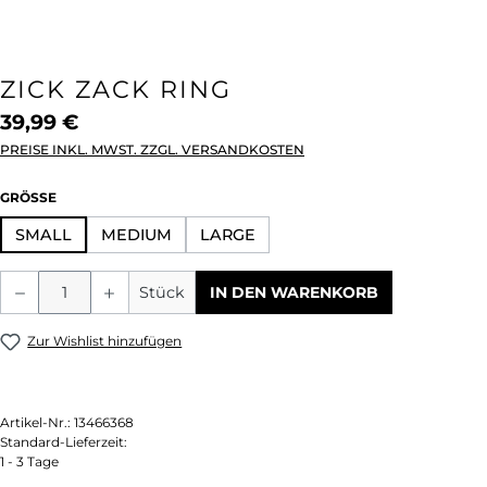
ZICK ZACK RING
39,99 €
PREISE INKL. MWST. ZZGL. VERSANDKOSTEN
AUSWÄHLEN
GRÖSSE
SMALL
MEDIUM
LARGE
Produkt Anzahl: Gib den gewünschten We
Stück
IN DEN WARENKORB
Zur Wishlist hinzufügen
Artikel-Nr.:
13466368
Standard-Lieferzeit:
1 - 3 Tage