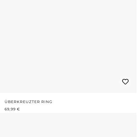
ÜBERKREUZTER RING
REGULÄRER PREIS:
69,99 €