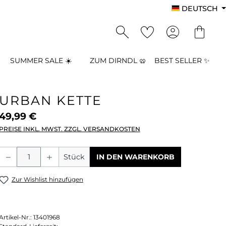
DEUTSCH
SUMMER SALE ☀️
ZUM DIRNDL 🥨
BEST SELLER ✨
URBAN KETTE
49,99 €
PREISE INKL. MWST. ZZGL. VERSANDKOSTEN
Produkt Anzahl: Gib den gewünschten
Stück
IN DEN WARENKORB
Zur Wishlist hinzufügen
Artikel-Nr.:
13401968