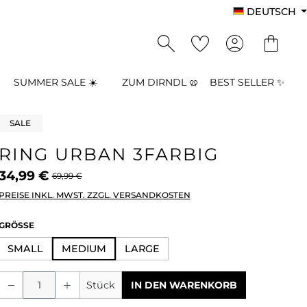
DEUTSCH
SUMMER SALE ☀️
ZUM DIRNDL 🥨
BEST SELLER ✨
SALE
RING URBAN 3FARBIG
34,99 €
69,99 €
PREISE INKL. MWST. ZZGL. VERSANDKOSTEN
AUSWÄHLEN
GRÖSSE
SMALL
MEDIUM
LARGE
Produkt Anzahl: Gib den gewünschten
Stück
IN DEN WARENKORB