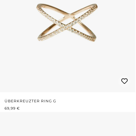
ÜBERKREUZTER RING G
REGULÄRER PREIS:
69,99 €