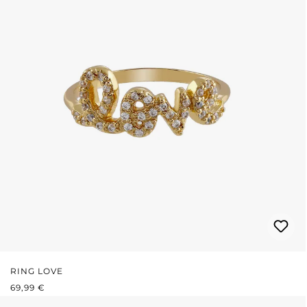
RING LOVE
REGULÄRER PREIS:
69,99 €