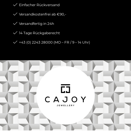
Einfacher Rückversand
Versandkostenfrei ab €90,-
Versandfertig in 24h
14 Tage Rückgaberecht
+43 (0) 2243 28000 (MO – FR / 9 – 14 Uhr)