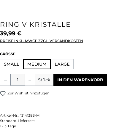
RING V KRISTALLE
39,99 €
PREISE INKL. MWST. ZZGL. VERSANDKOSTEN
AUSWÄHLEN
GRÖSSE
SMALL
MEDIUM
LARGE
Produkt Anzahl: Gib den gewünschten We
Stück
IN DEN WARENKORB
Zur Wishlist hinzufügen
Artikel-Nr.:
13141383-M
Standard-Lieferzeit:
1 - 3 Tage