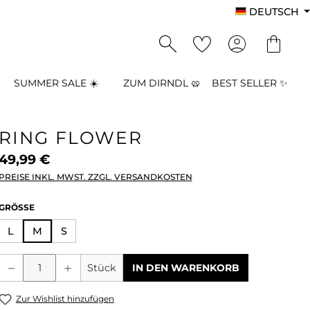
DEUTSCH
SUMMER SALE ☀️
ZUM DIRNDL 🥨
BEST SELLER ✨
RING FLOWER
49,99 €
PREISE INKL. MWST. ZZGL. VERSANDKOSTEN
AUSWÄHLEN
GRÖSSE
L
M
S
Produkt Anzahl: Gib den gewünschten
Stück
IN DEN WARENKORB
Zur Wishlist hinzufügen