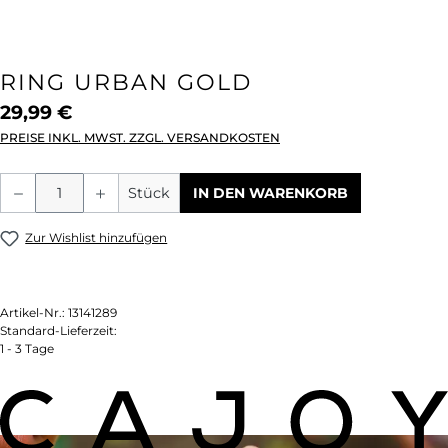
RING URBAN GOLD
29,99 €
PREISE INKL. MWST. ZZGL. VERSANDKOSTEN
Produkt Anzahl: Gib den gewünschten We
Stück
IN DEN WARENKORB
Zur Wishlist hinzufügen
Artikel-Nr.:
13141289
Standard-Lieferzeit:
1 - 3 Tage