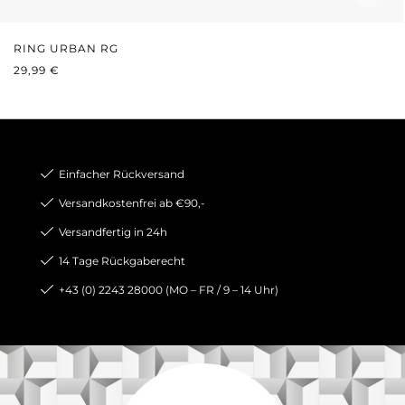
RING URBAN RG
REGULÄRER PREIS:
29,99 €
Einfacher Rückversand
Versandkostenfrei ab €90,-
Versandfertig in 24h
14 Tage Rückgaberecht
+43 (0) 2243 28000 (MO – FR / 9 – 14 Uhr)