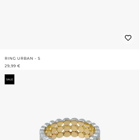
RING URBAN - S
REGULÄRER PREIS:
29,99 €
SALE