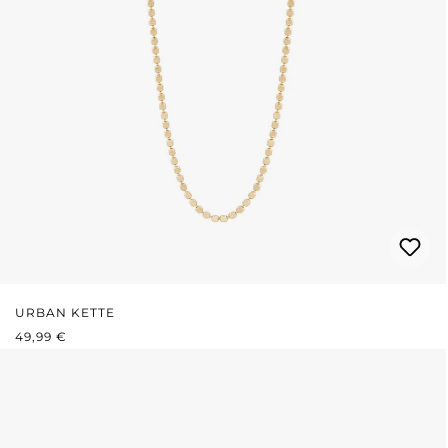
URBAN KETTE
REGULÄRER PREIS:
49,99 €