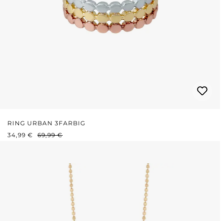
RING URBAN 3FARBIG
VERKAUFSPREIS:
REGULÄRER PREIS:
34,99 €
69,99 €