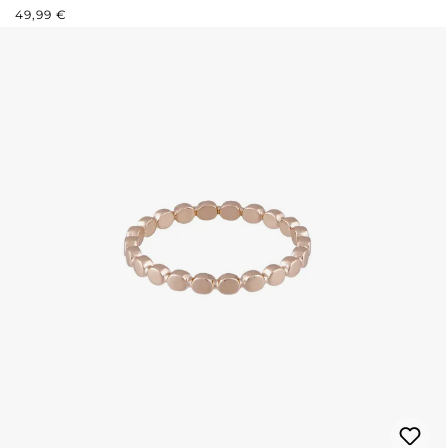
REGULÄRER PREIS:
49,99 €