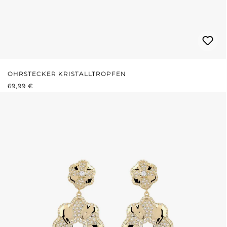
OHRSTECKER KRISTALLTROPFEN
REGULÄRER PREIS:
69,99 €