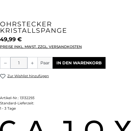
OHRSTECKER
KRISTALLSPANGE
49,99 €
PREISE INKL. MWST. ZZGL. VERSANDKOSTEN
Produkt Anzahl: Gib den gewünschten We
Paar
IN DEN WARENKORB
Zur Wishlist hinzufügen
Artikel-Nr.:
13132293
Standard-Lieferzeit:
1 - 3 Tage