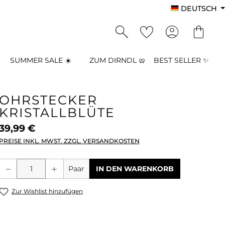
DEUTSCH
SUMMER SALE ☀️
ZUM DIRNDL 🥨
BEST SELLER ✨
OHRSTECKER
KRISTALLBLÜTE
39,99 €
PREISE INKL. MWST. ZZGL. VERSANDKOSTEN
Produkt Anzahl: Gib den gewünschten
Paar
IN DEN WARENKORB
Zur Wishlist hinzufügen