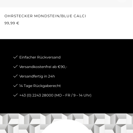
OHRSTECKER MONDSTEIN/BLUE CALCI
REGULÄRER PREIS:
99,99 €
Einfacher Rückversand
Versandkostenfrei ab €90,-
Versandfertig in 24h
14 Tage Rückgaberecht
+43 (0) 2243 28000 (MO – FR / 9 – 14 Uhr)