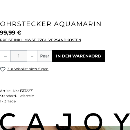
OHRSTECKER AQUAMARIN
99,99 €
PREISE INKL. MWST. ZZGL. VERSANDKOSTEN
Produkt Anzahl: Gib den gewünschten We
Paar
IN DEN WARENKORB
Zur Wishlist hinzufügen
Artikel-Nr.:
13132271
Standard-Lieferzeit:
1 - 3 Tage