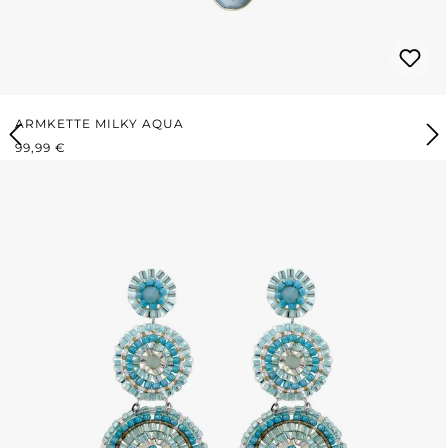
ARMKETTE MILKY AQUA
REGULÄRER PREIS:
99,99 €