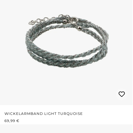
WICKELARMBAND LIGHT TURQUOISE
REGULÄRER PREIS:
69,99 €