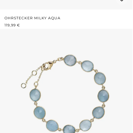
OHRSTECKER MILKY AQUA
REGULÄRER PREIS:
119,99 €