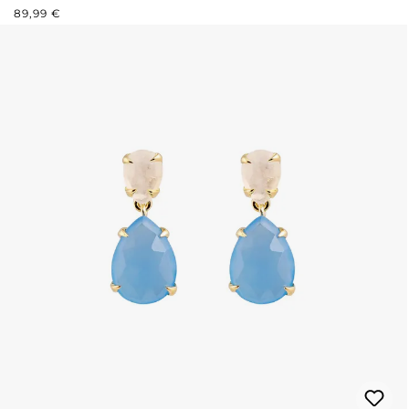
REGULÄRER PREIS:
89,99 €