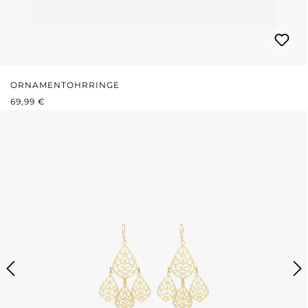
ORNAMENTOHRRINGE
REGULÄRER PREIS:
69,99 €