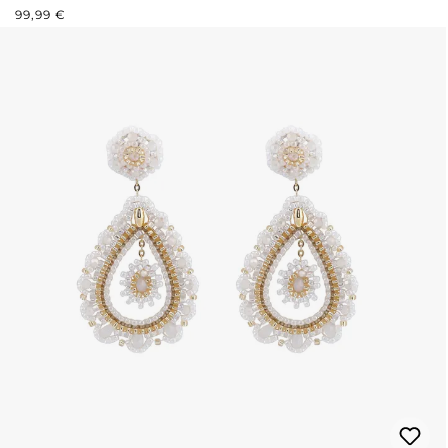
REGULÄRER PREIS:
99,99 €