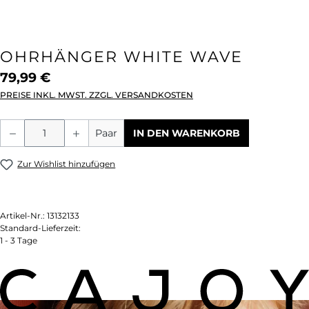
OHRHÄNGER WHITE WAVE
79,99 €
PREISE INKL. MWST. ZZGL. VERSANDKOSTEN
Produkt Anzahl: Gib den gewünschten We
Paar
IN DEN WARENKORB
Zur Wishlist hinzufügen
Artikel-Nr.:
13132133
Standard-Lieferzeit:
1 - 3 Tage