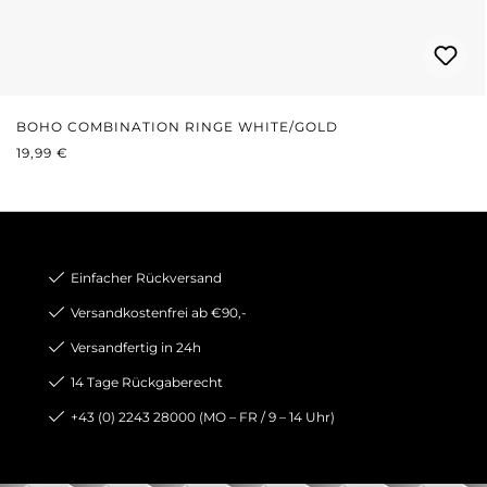
BOHO COMBINATION RINGE WHITE/GOLD
REGULÄRER PREIS:
19,99 €
Einfacher Rückversand
Versandkostenfrei ab €90,-
Versandfertig in 24h
14 Tage Rückgaberecht
+43 (0) 2243 28000 (MO – FR / 9 – 14 Uhr)