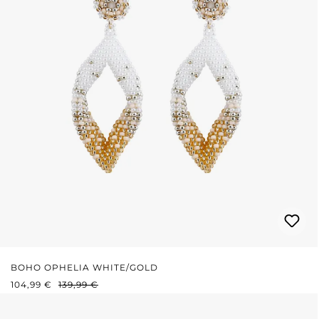
BOHO OPHELIA WHITE/GOLD
VERKAUFSPREIS:
REGULÄRER PREIS:
104,99 €
139,99 €