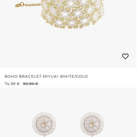
BOHO BRACELET MIYUKI WHITE/GOLD
VERKAUFSPREIS:
REGULÄRER PREIS:
74,99 €
99,99 €