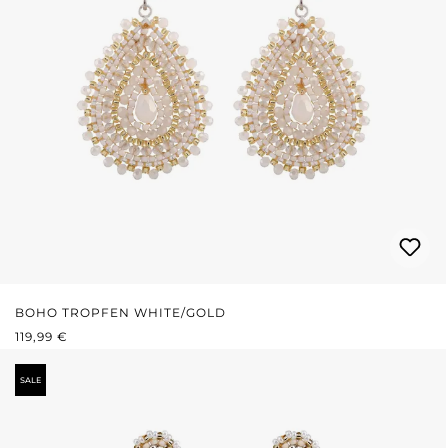
BOHO TROPFEN WHITE/GOLD
REGULÄRER PREIS:
119,99 €
SALE