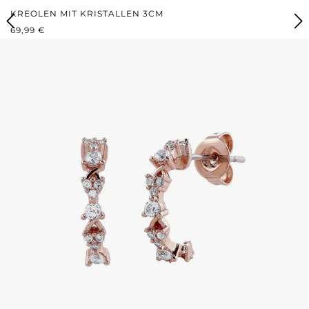
KREOLEN MIT KRISTALLEN 3CM
REGULÄRER PREIS:
69,99 €