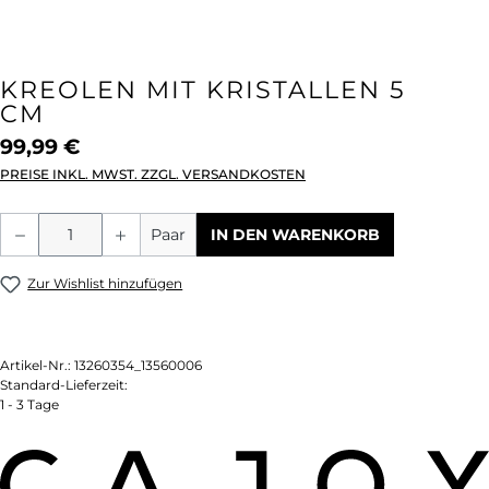
KREOLEN MIT KRISTALLEN 5
CM
99,99 €
PREISE INKL. MWST. ZZGL. VERSANDKOSTEN
Produkt Anzahl: Gib den gewünschten We
Paar
IN DEN WARENKORB
Zur Wishlist hinzufügen
Artikel-Nr.:
13260354_13560006
Standard-Lieferzeit:
1 - 3 Tage