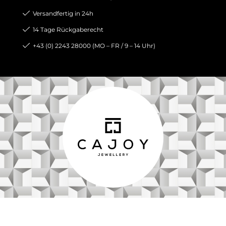
Versandfertig in 24h
14 Tage Rückgaberecht
+43 (0) 2243 28000 (MO – FR / 9 – 14 Uhr)