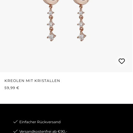
KREOLEN MIT KRISTALLEN
REGULÄRER PREIS:
59,99 €
Einfacher Rückversand
Versandkostenfrei ab €90,-