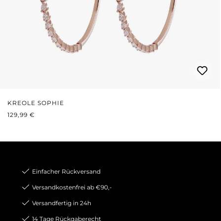
KREOLE SOPHIE
REGULÄRER PREIS:
129,99 €
Einfacher Rückversand
Versandkostenfrei ab €90,-
Versandfertig in 24h
14 Tage Rückgaberecht