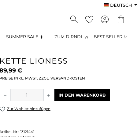
DEUTSCH
SUMMER SALE ☀️
ZUM DIRNDL 🥨
BEST SELLER ✨
KETTE LIONESS
89,99 €
PREISE INKL. MWST. ZZGL. VERSANDKOSTEN
Produkt Anzahl: Gib den gewünschten
IN DEN WARENKORB
Zur Wishlist hinzufügen
Artikel-Nr.:
13121441