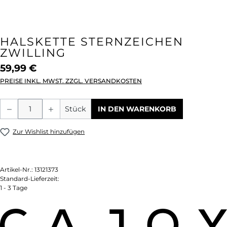
HALSKETTE STERNZEICHEN
ZWILLING
59,99 €
PREISE INKL. MWST. ZZGL. VERSANDKOSTEN
Produkt Anzahl: Gib den gewünschten We
Stück
IN DEN WARENKORB
Zur Wishlist hinzufügen
Artikel-Nr.:
13121373
Standard-Lieferzeit:
1 - 3 Tage