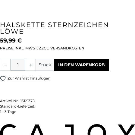
HALSKETTE STERNZEICHEN
LÖWE
59,99 €
PREISE INKL. MWST. ZZGL. VERSANDKOSTEN
Produkt Anzahl: Gib den gewünschten We
Stück
IN DEN WARENKORB
Zur Wishlist hinzufügen
Artikel-Nr.:
13121375
Standard-Lieferzeit:
1 - 3 Tage