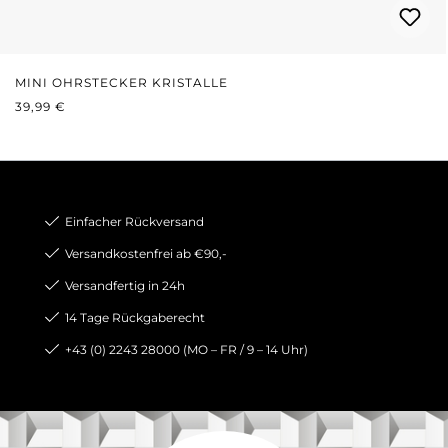
MINI OHRSTECKER KRISTALLE
REGULÄRER PREIS:
39,99 €
Einfacher Rückversand
Versandkostenfrei ab €90,-
Versandfertig in 24h
14 Tage Rückgaberecht
+43 (0) 2243 28000 (MO – FR / 9 – 14 Uhr)