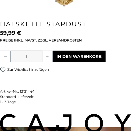
HALSKETTE STARDUST
59,99 €
PREISE INKL. MWST. ZZGL. VERSANDKOSTEN
Produkt Anzahl: Gib den gewünschten We
IN DEN WARENKORB
Zur Wishlist hinzufügen
Artikel-Nr.:
13121444
Standard-Lieferzeit:
1 - 3 Tage