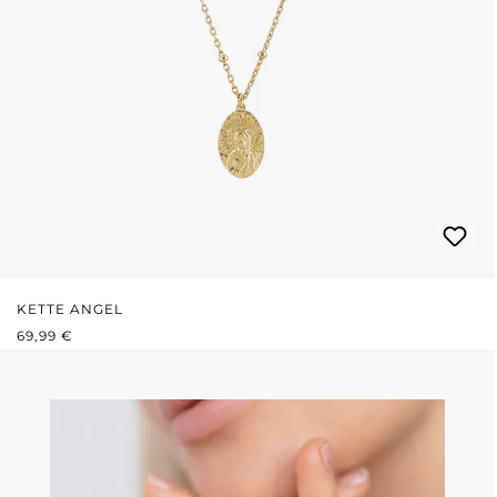
KETTE ANGEL
REGULÄRER PREIS:
69,99 €