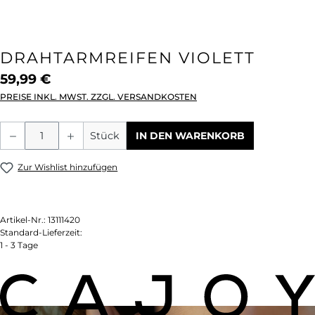
DRAHTARMREIFEN VIOLETT
59,99 €
PREISE INKL. MWST. ZZGL. VERSANDKOSTEN
Produkt Anzahl: Gib den gewünschten We
Stück
IN DEN WARENKORB
Zur Wishlist hinzufügen
Artikel-Nr.:
13111420
Standard-Lieferzeit:
1 - 3 Tage