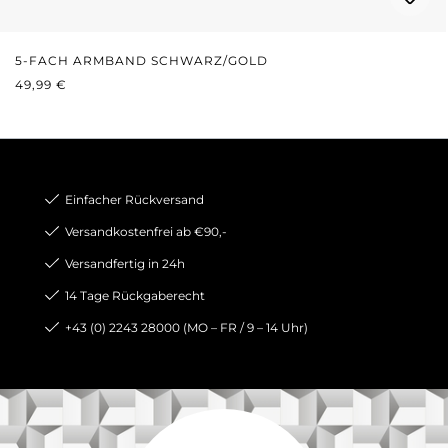
5-FACH ARMBAND SCHWARZ/GOLD
REGULÄRER PREIS:
49,99 €
Einfacher Rückversand
Versandkostenfrei ab €90,-
Versandfertig in 24h
14 Tage Rückgaberecht
+43 (0) 2243 28000 (MO – FR / 9 – 14 Uhr)