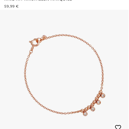
REGULÄRER PREIS:
59,99 €