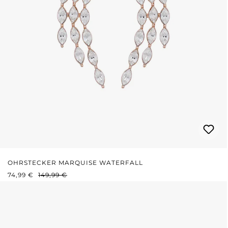
OHRSTECKER MARQUISE WATERFALL
VERKAUFSPREIS:
REGULÄRER PREIS:
74,99 €
149,99 €