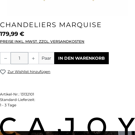
CHANDELIERS MARQUISE
179,99 €
PREISE INKL. MWST. ZZGL. VERSANDKOSTEN
Produkt Anzahl: Gib den gewünschten We
Paar
IN DEN WARENKORB
Zur Wishlist hinzufügen
Artikel-Nr.:
13132101
Standard-Lieferzeit:
1 - 3 Tage