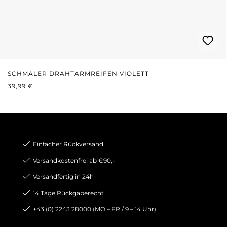
SCHMALER DRAHTARMREIFEN VIOLETT
REGULÄRER PREIS:
39,99 €
Einfacher Rückversand
Versandkostenfrei ab €90,-
Versandfertig in 24h
14 Tage Rückgaberecht
+43 (0) 2243 28000 (MO – FR / 9 – 14 Uhr)