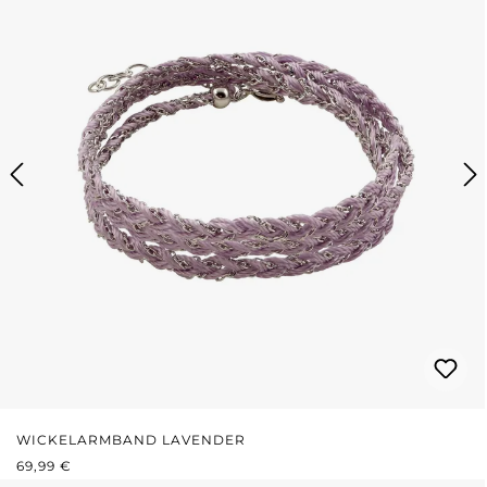
WICKELARMBAND LAVENDER
REGULÄRER PREIS:
69,99 €