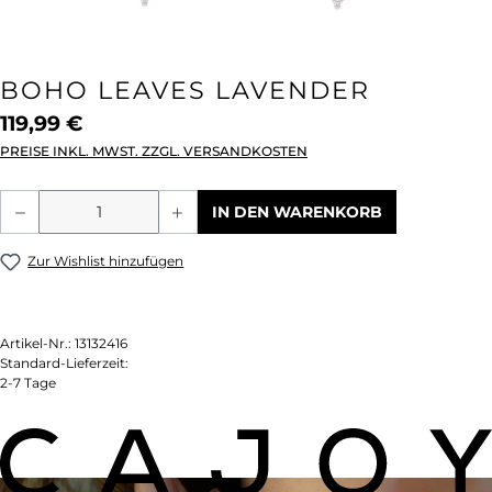
BOHO LEAVES LAVENDER
119,99 €
PREISE INKL. MWST. ZZGL. VERSANDKOSTEN
Produkt Anzahl: Gib den gewünschten We
IN DEN WARENKORB
Zur Wishlist hinzufügen
Artikel-Nr.:
13132416
Standard-Lieferzeit:
2-7 Tage