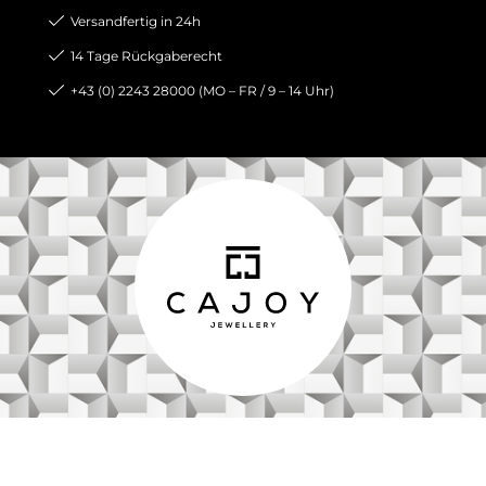
Versandfertig in 24h
14 Tage Rückgaberecht
+43 (0) 2243 28000 (MO – FR / 9 – 14 Uhr)