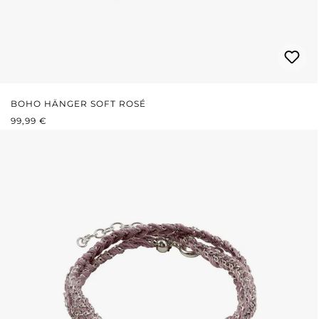
BOHO HÄNGER SOFT ROSÉ
REGULÄRER PREIS:
99,99 €