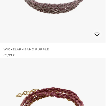
WICKELARMBAND PURPLE
REGULÄRER PREIS:
69,99 €