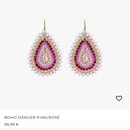
BOHO HÄNGER PINK/ROSÉ
REGULÄRER PREIS:
99,99 €