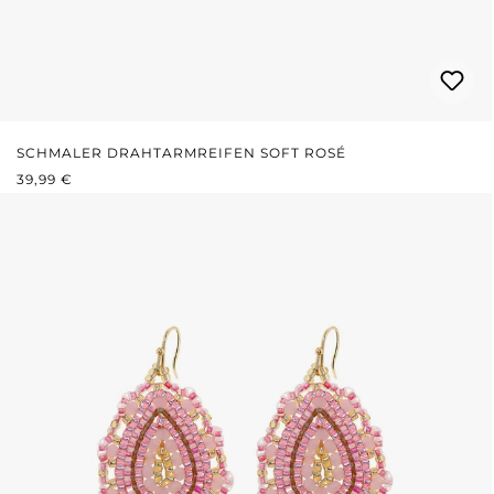
SCHMALER DRAHTARMREIFEN SOFT ROSÉ
REGULÄRER PREIS:
39,99 €