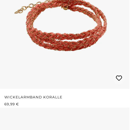
WICKELARMBAND KORALLE
REGULÄRER PREIS:
69,99 €