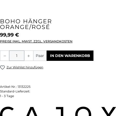
BOHO HÄNGER
ORANGE/ROSÉ
99,99 €
PREISE INKL. MWST. ZZGL. VERSANDKOSTEN
Produkt Anzahl: Gib den gewünschten We
Paar
IN DEN WARENKORB
Zur Wishlist hinzufügen
Artikel-Nr.:
13132225
Standard-Lieferzeit:
1 - 3 Tage