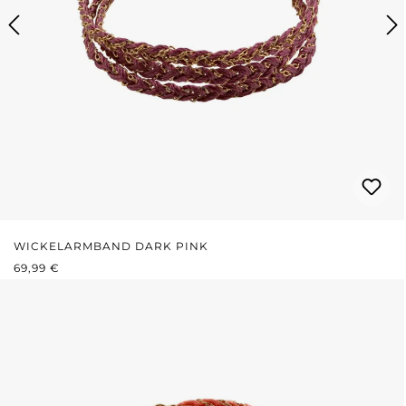
WICKELARMBAND DARK PINK
REGULÄRER PREIS:
69,99 €