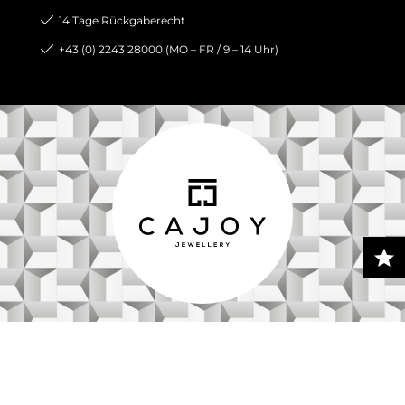
14 Tage Rückgaberecht
+43 (0) 2243 28000 (MO – FR / 9 – 14 Uhr)