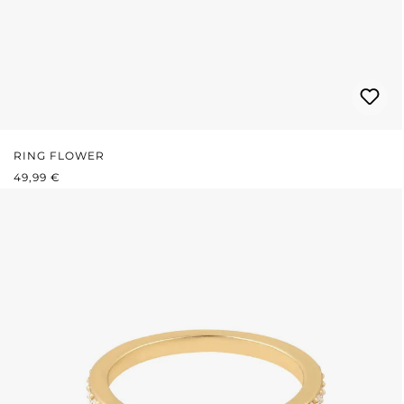
RING FLOWER
REGULÄRER PREIS:
49,99 €