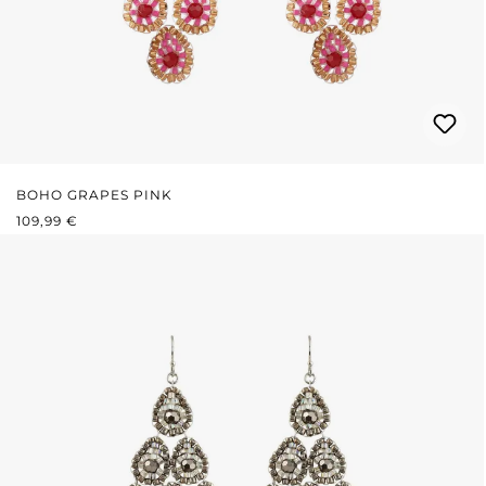
BOHO GRAPES PINK
REGULÄRER PREIS:
109,99 €