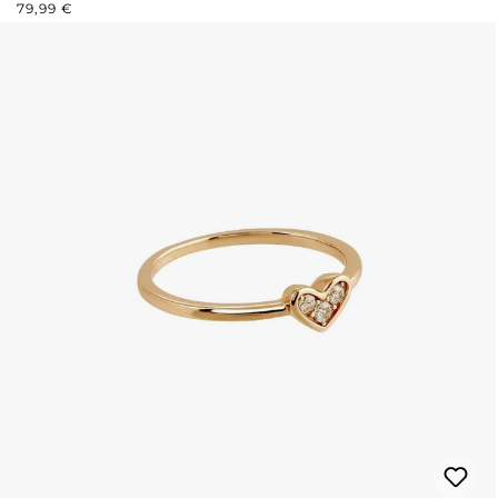
REGULÄRER PREIS:
79,99 €