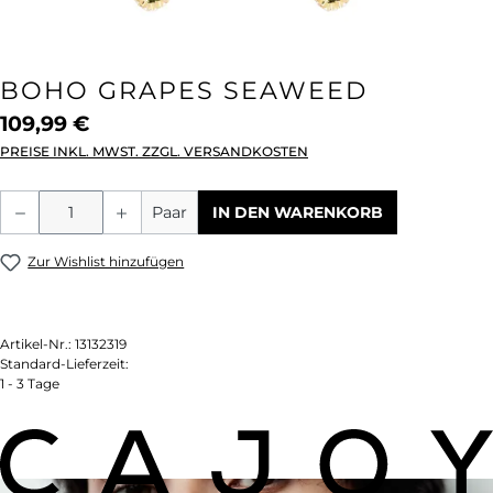
BOHO GRAPES SEAWEED
109,99 €
PREISE INKL. MWST. ZZGL. VERSANDKOSTEN
Produkt Anzahl: Gib den gewünschten We
Paar
IN DEN WARENKORB
Zur Wishlist hinzufügen
Artikel-Nr.:
13132319
Standard-Lieferzeit:
1 - 3 Tage