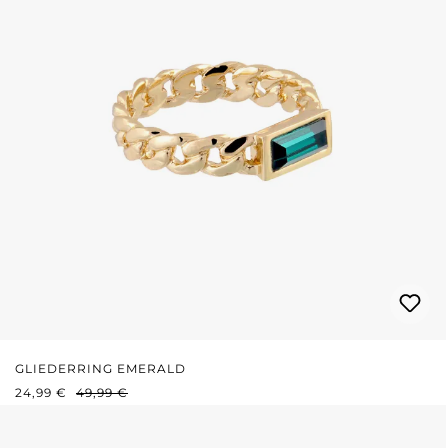
GLIEDERRING EMERALD
VERKAUFSPREIS:
REGULÄRER PREIS:
24,99 €
49,99 €