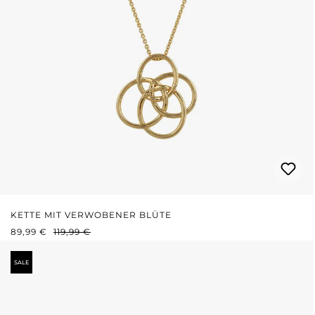
KETTE MIT VERWOBENER BLÜTE
VERKAUFSPREIS:
REGULÄRER PREIS:
89,99 €
119,99 €
SALE