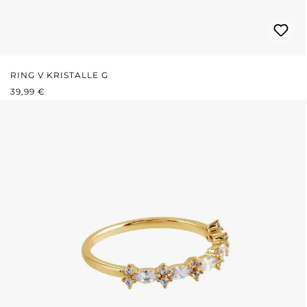
RING V KRISTALLE G
REGULÄRER PREIS:
39,99 €