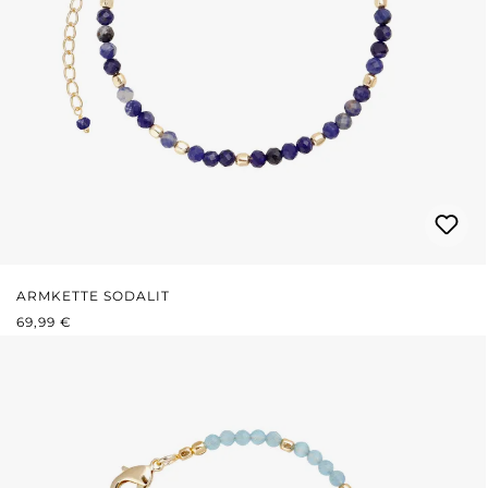
ARMKETTE SODALIT
REGULÄRER PREIS:
69,99 €