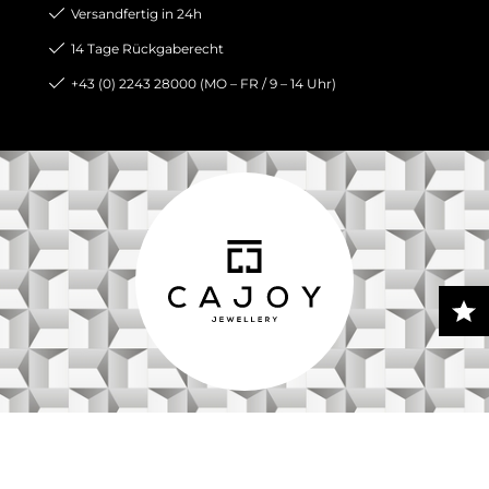
Versandfertig in 24h
14 Tage Rückgaberecht
+43 (0) 2243 28000 (MO – FR / 9 – 14 Uhr)