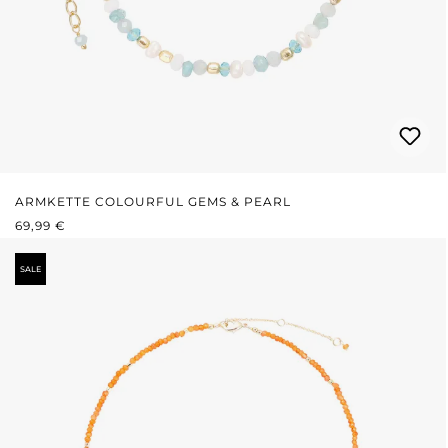
ARMKETTE COLOURFUL GEMS & PEARL
REGULÄRER PREIS:
69,99 €
SALE