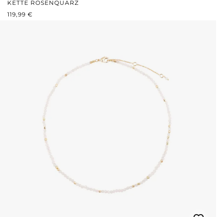
KETTE ROSENQUARZ
REGULÄRER PREIS:
119,99 €