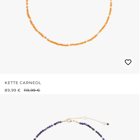
KETTE CARNEOL
VERKAUFSPREIS:
REGULÄRER PREIS:
89,99 €
119,99 €