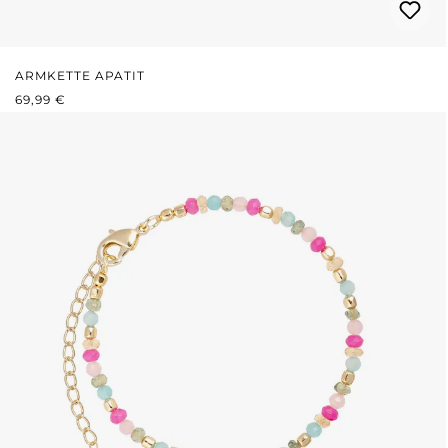
ARMKETTE APATIT
REGULÄRER PREIS:
69,99 €