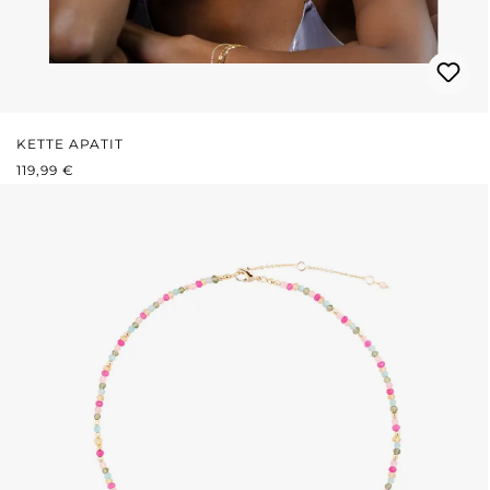
KETTE APATIT
REGULÄRER PREIS:
119,99 €