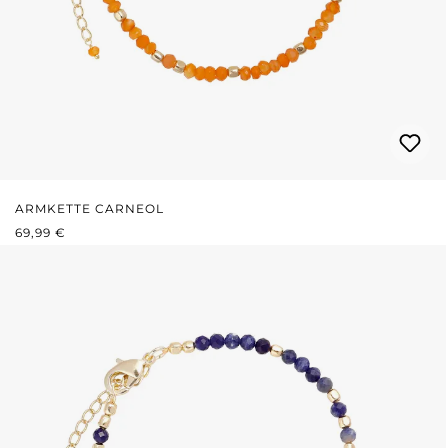
ARMKETTE CARNEOL
REGULÄRER PREIS:
69,99 €