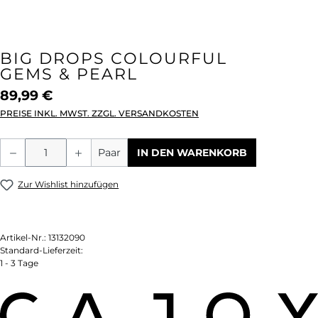
BIG DROPS COLOURFUL
GEMS & PEARL
89,99 €
PREISE INKL. MWST. ZZGL. VERSANDKOSTEN
Produkt Anzahl: Gib den gewünschten We
Paar
IN DEN WARENKORB
Zur Wishlist hinzufügen
Artikel-Nr.:
13132090
Standard-Lieferzeit:
1 - 3 Tage