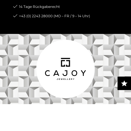
14 Tage Rückgaberecht
+43 (0) 2243 28000 (MO – FR / 9 – 14 Uhr)