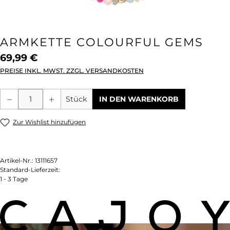
ARMKETTE COLOURFUL GEMS
69,99 €
PREISE INKL. MWST. ZZGL. VERSANDKOSTEN
Produkt Anzahl: Gib den gewünschten We
Stück
IN DEN WARENKORB
Zur Wishlist hinzufügen
Artikel-Nr.:
13111657
Standard-Lieferzeit:
1 - 3 Tage