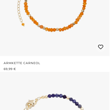
ARMKETTE CARNEOL
REGULÄRER PREIS:
69,99 €