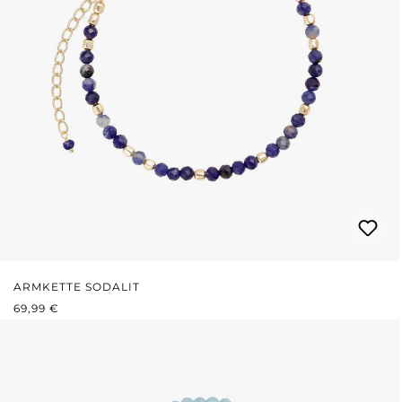
ARMKETTE SODALIT
REGULÄRER PREIS:
69,99 €