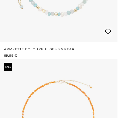
ARMKETTE COLOURFUL GEMS & PEARL
REGULÄRER PREIS:
69,99 €
SALE