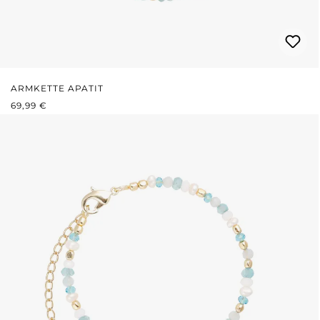
ARMKETTE APATIT
REGULÄRER PREIS:
69,99 €