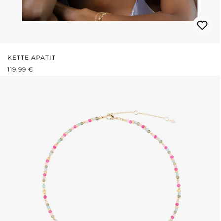
KETTE APATIT
REGULÄRER PREIS:
119,99 €