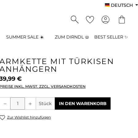
DEUTSCH
SUMMER SALE ☀️
ZUM DIRNDL 🥨
BEST SELLER ✨
ARMKETTE MIT TÜRKISEN
ANHÄNGERN
39,99 €
PREISE INKL. MWST. ZZGL. VERSANDKOSTEN
Produkt Anzahl: Gib den gewünschten
Stück
IN DEN WARENKORB
Zur Wishlist hinzufügen