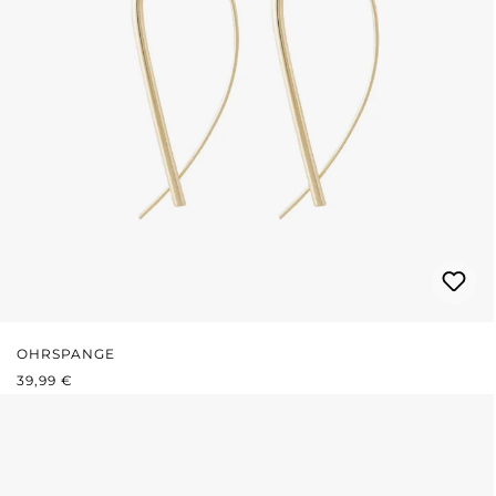
OHRSPANGE
REGULÄRER PREIS:
39,99 €