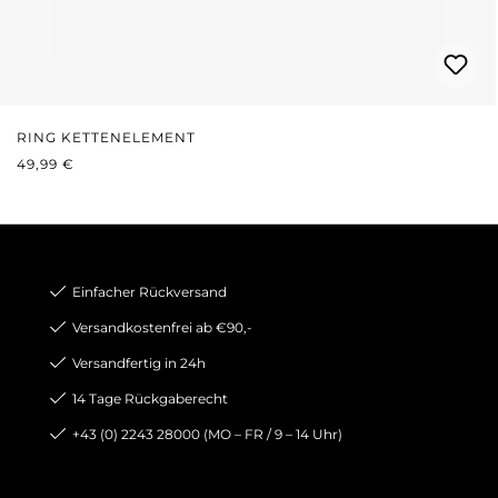
RING KETTENELEMENT
REGULÄRER PREIS:
49,99 €
Einfacher Rückversand
Versandkostenfrei ab €90,-
Versandfertig in 24h
14 Tage Rückgaberecht
+43 (0) 2243 28000 (MO – FR / 9 – 14 Uhr)