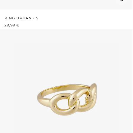
RING URBAN - S
REGULÄRER PREIS:
29,99 €