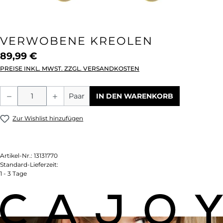
VERWOBENE KREOLEN
89,99 €
PREISE INKL. MWST. ZZGL. VERSANDKOSTEN
Produkt Anzahl: Gib den gewünschten We
Paar
IN DEN WARENKORB
Zur Wishlist hinzufügen
Artikel-Nr.:
13131770
Standard-Lieferzeit:
1 - 3 Tage