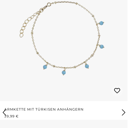
ARMKETTE MIT TÜRKISEN ANHÄNGERN
REGULÄRER PREIS:
39,99 €