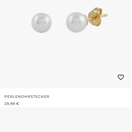
PERLENOHRSTECKER
REGULÄRER PREIS:
29,99 €