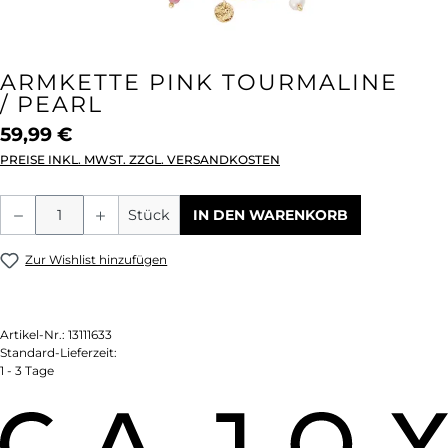
ARMKETTE PINK TOURMALINE
/ PEARL
59,99 €
PREISE INKL. MWST. ZZGL. VERSANDKOSTEN
Produkt Anzahl: Gib den gewünschten We
Stück
IN DEN WARENKORB
Zur Wishlist hinzufügen
Artikel-Nr.:
13111633
Standard-Lieferzeit:
1 - 3 Tage