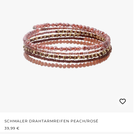
SCHMALER DRAHTARMREIFEN PEACH/ROSÉ
REGULÄRER PREIS:
39,99 €