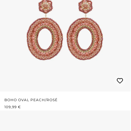
BOHO OVAL PEACH/ROSÉ
REGULÄRER PREIS:
109,99 €