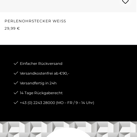
PERLENOHRSTECKER WEISS
REGULÄRER PREIS:
29,99 €
Einfacher Rückversand
Versandkostenfrei ab €90,-
Versandfertig in 24h
14 Tage Rückgaberecht
+43 (0) 2243 28000 (MO – FR / 9 – 14 Uhr)