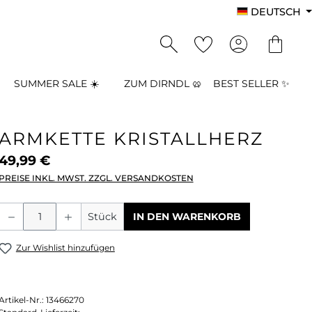
DEUTSCH
SUMMER SALE ☀️
ZUM DIRNDL 🥨
BEST SELLER ✨
ARMKETTE KRISTALLHERZ
49,99 €
PREISE INKL. MWST. ZZGL. VERSANDKOSTEN
Produkt Anzahl: Gib den gewünschten
Stück
IN DEN WARENKORB
Zur Wishlist hinzufügen
Artikel-Nr.:
13466270