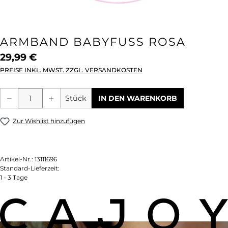
ARMBAND BABYFUSS ROSA
29,99 €
PREISE INKL. MWST. ZZGL. VERSANDKOSTEN
Produkt Anzahl: Gib den gewünschten We
Stück
IN DEN WARENKORB
Zur Wishlist hinzufügen
Artikel-Nr.:
13111696
Standard-Lieferzeit:
1 - 3 Tage