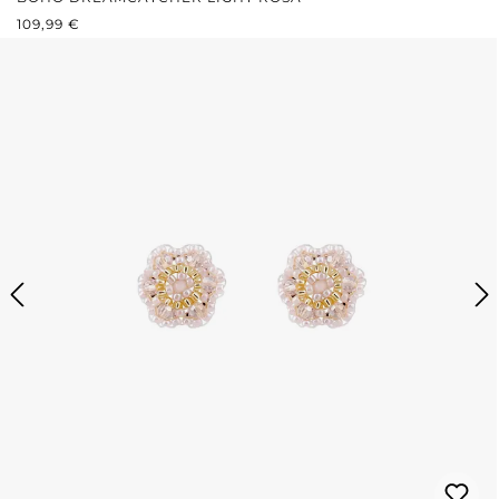
REGULÄRER PREIS:
109,99 €