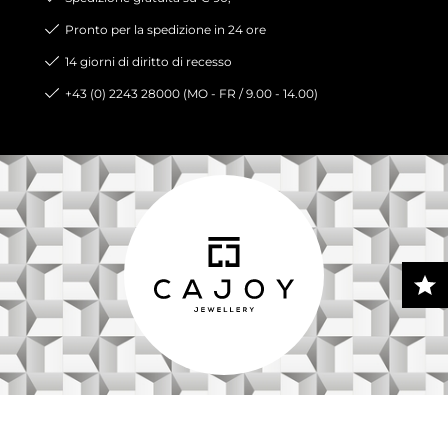
Pronto per la spedizione in 24 ore
14 giorni di diritto di recesso
+43 (0) 2243 28000 (MO - FR / 9.00 - 14.00)