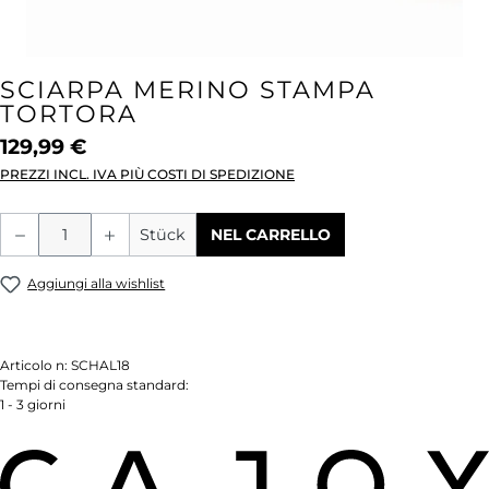
SCIARPA MERINO STAMPA
TORTORA
129,99 €
PREZZI INCL. IVA PIÙ COSTI DI SPEDIZIONE
Quantità del prodotto: inserisci la quant
Stück
NEL CARRELLO
Aggiungi alla wishlist
Articolo n:
SCHAL18
Tempi di consegna standard:
1 - 3 giorni