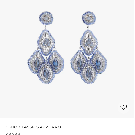
BOHO CLASSICS AZZURRO
PREZZO NORMALE:
149,99 €