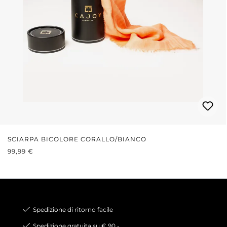
SCIARPA BICOLORE CORALLO/BIANCO
PREZZO NORMALE:
99,99 €
Spedizione di ritorno facile
Spedizione gratuita su € 90,-