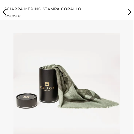
SCIARPA MERINO STAMPA CORALLO
PREZZO NORMALE:
129,99 €