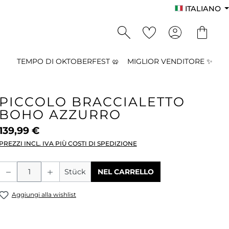
ITALIANO
TEMPO DI OKTOBERFEST 🥨
MIGLIOR VENDITORE ✨
PICCOLO BRACCIALETTO
BOHO AZZURRO
139,99 €
PREZZI INCL. IVA PIÙ COSTI DI SPEDIZIONE
Quantità del prodotto: inserisci la qu
Stück
NEL CARRELLO
Aggiungi alla wishlist