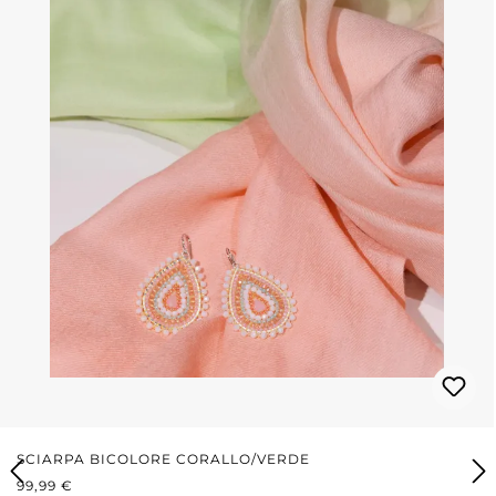
SCIARPA BICOLORE CORALLO/VERDE
PREZZO NORMALE:
99,99 €