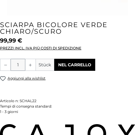
SCIARPA BICOLORE VERDE
CHIARO/SCURO
99,99 €
PREZZI INCL. IVA PIÙ COSTI DI SPEDIZIONE
Quantità del prodotto: inserisci la quant
Stück
NEL CARRELLO
Aggiungi alla wishlist
Articolo n:
SCHAL22
Tempi di consegna standard:
1 - 3 giorni