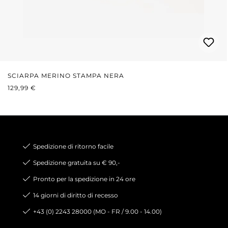
SCIARPA MERINO STAMPA NERA
PREZZO NORMALE:
129,99 €
Spedizione di ritorno facile
Spedizione gratuita su € 90,-
Pronto per la spedizione in 24 ore
14 giorni di diritto di recesso
+43 (0) 2243 28000 (MO - FR / 9.00 - 14.00)