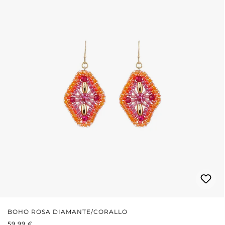
BOHO ROSA DIAMANTE/CORALLO
PREZZO NORMALE:
59,99 €