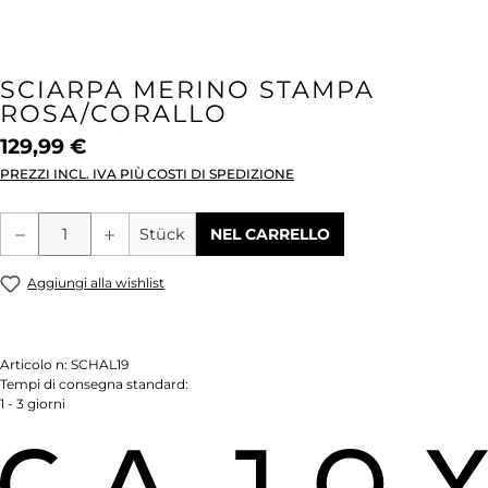
SCIARPA MERINO STAMPA
ROSA/CORALLO
129,99 €
PREZZI INCL. IVA PIÙ COSTI DI SPEDIZIONE
Quantità del prodotto: inserisci la quant
Stück
NEL CARRELLO
Aggiungi alla wishlist
Articolo n:
SCHAL19
Tempi di consegna standard:
1 - 3 giorni