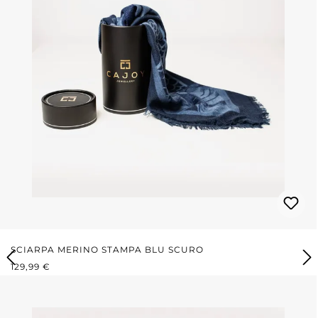
SCIARPA MERINO STAMPA BLU SCURO
PREZZO NORMALE:
129,99 €