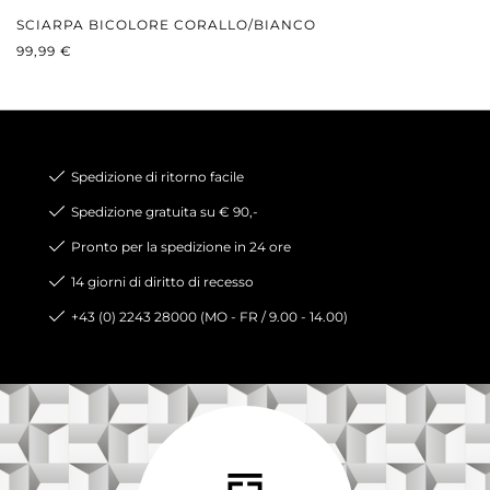
SCIARPA BICOLORE CORALLO/BIANCO
PREZZO NORMALE:
99,99 €
Spedizione di ritorno facile
Spedizione gratuita su € 90,-
Pronto per la spedizione in 24 ore
14 giorni di diritto di recesso
+43 (0) 2243 28000 (MO - FR / 9.00 - 14.00)