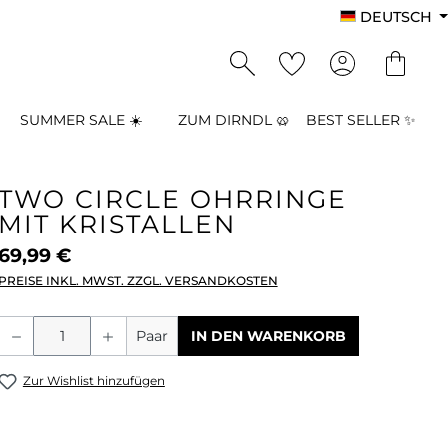
DEUTSCH
SUMMER SALE ☀️
ZUM DIRNDL 🥨
BEST SELLER ✨
TWO CIRCLE OHRRINGE
MIT KRISTALLEN
69,99 €
PREISE INKL. MWST. ZZGL. VERSANDKOSTEN
Produkt Anzahl: Gib den gewünschten
Paar
IN DEN WARENKORB
Zur Wishlist hinzufügen