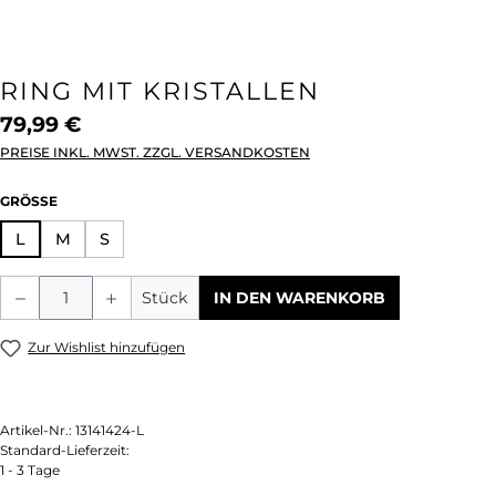
RING MIT KRISTALLEN
79,99 €
PREISE INKL. MWST. ZZGL. VERSANDKOSTEN
AUSWÄHLEN
GRÖSSE
L
M
S
Produkt Anzahl: Gib den gewünschten We
Stück
IN DEN WARENKORB
Zur Wishlist hinzufügen
Artikel-Nr.:
13141424-L
Standard-Lieferzeit:
1 - 3 Tage