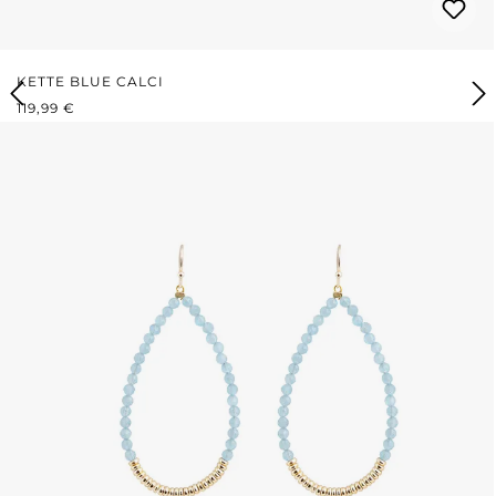
KETTE BLUE CALCI
REGULÄRER PREIS:
119,99 €