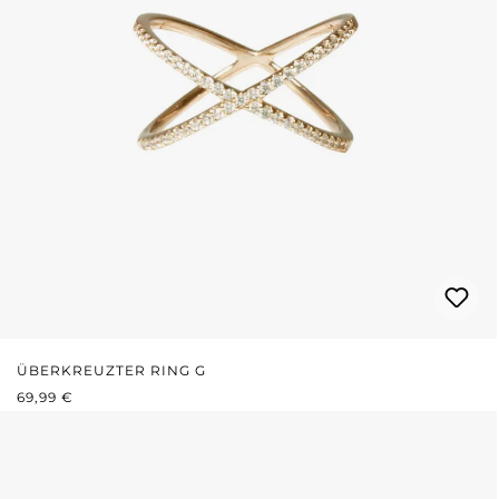
ÜBERKREUZTER RING G
REGULÄRER PREIS:
69,99 €