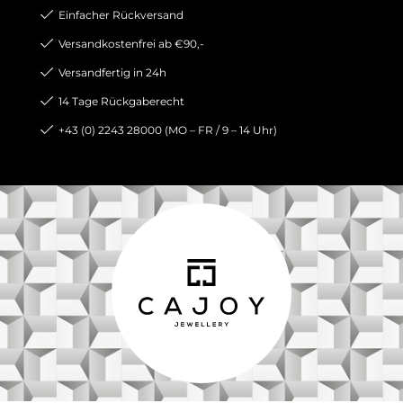
Einfacher Rückversand
Versandkostenfrei ab €90,-
Versandfertig in 24h
14 Tage Rückgaberecht
+43 (0) 2243 28000 (MO – FR / 9 – 14 Uhr)