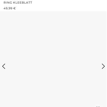
RING KLEEBLATT
REGULÄRER PREIS:
49,99 €