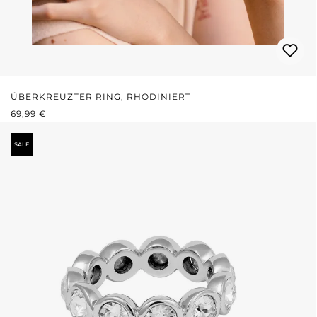
ÜBERKREUZTER RING, RHODINIERT
REGULÄRER PREIS:
69,99 €
SALE