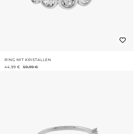
RING MIT KRISTALLEN
VERKAUFSPREIS:
REGULÄRER PREIS:
44,99 €
59,99 €