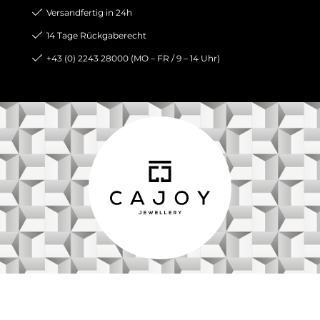
Versandfertig in 24h
14 Tage Rückgaberecht
+43 (0) 2243 28000 (MO – FR / 9 – 14 Uhr)