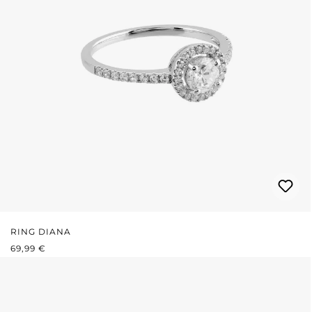
RING DIANA
REGULÄRER PREIS:
69,99 €