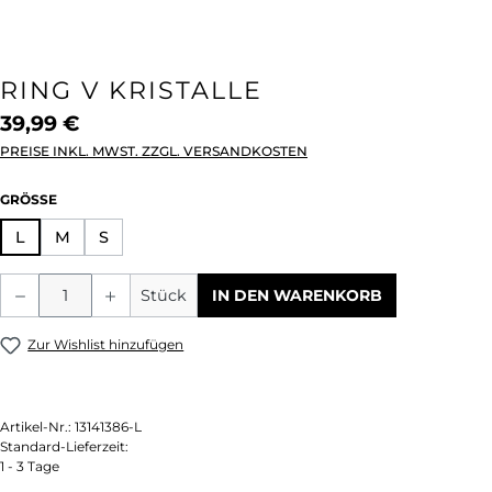
RING V KRISTALLE
39,99 €
PREISE INKL. MWST. ZZGL. VERSANDKOSTEN
AUSWÄHLEN
GRÖSSE
L
M
S
Produkt Anzahl: Gib den gewünschten We
Stück
IN DEN WARENKORB
Zur Wishlist hinzufügen
Artikel-Nr.:
13141386-L
Standard-Lieferzeit:
1 - 3 Tage