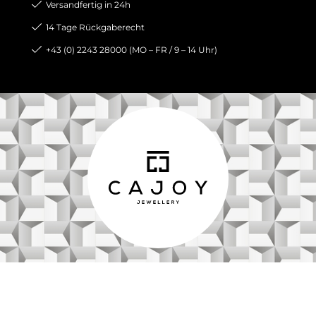
Versandfertig in 24h
14 Tage Rückgaberecht
+43 (0) 2243 28000 (MO – FR / 9 – 14 Uhr)