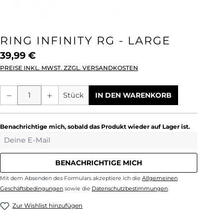
RING INFINITY RG - LARGE
39,99 €
PREISE INKL. MWST. ZZGL. VERSANDKOSTEN
Produkt Anzahl: Gib den gewünschten We
Stück
IN DEN WARENKORB
Benachrichtige mich, sobald das Produkt wieder auf Lager ist.
Deine E-Mail
BENACHRICHTIGE MICH
Mit dem Absenden des Formulars akzeptiere ich die
Allgemeinen
Geschäftsbedingungen
sowie die
Datenschutzbestimmungen
.
Zur Wishlist hinzufügen