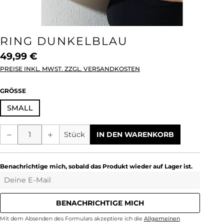
RING DUNKELBLAU
49,99 €
PREISE INKL. MWST. ZZGL. VERSANDKOSTEN
AUSWÄHLEN
GRÖSSE
SMALL
Produkt Anzahl: Gib den gewünschten We
Stück
IN DEN WARENKORB
Benachrichtige mich, sobald das Produkt wieder auf Lager ist.
Deine E-Mail
BENACHRICHTIGE MICH
Mit dem Absenden des Formulars akzeptiere ich die
Allgemeinen