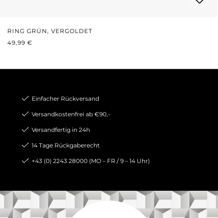
RING GRÜN, VERGOLDET
REGULÄRER PREIS:
49,99 €
Einfacher Rückversand
Versandkostenfrei ab €90,-
Versandfertig in 24h
14 Tage Rückgaberecht
+43 (0) 2243 28000 (MO – FR / 9 – 14 Uhr)