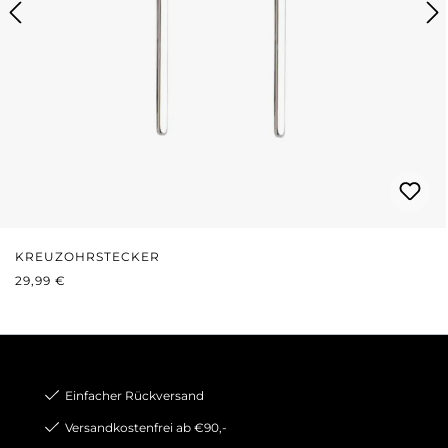
KREUZOHRSTECKER
REGULÄRER PREIS:
29,99 €
Einfacher Rückversand
Versandkostenfrei ab €90,-