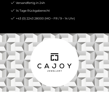
Versandfertig in 24h
14 Tage Rückgaberecht
+43 (0) 2243 28000 (MO – FR / 9 – 14 Uhr)