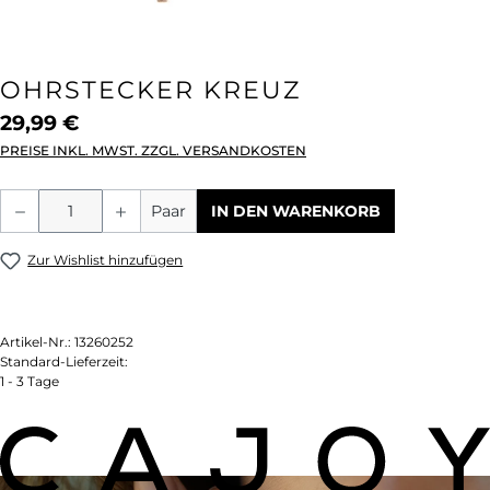
OHRSTECKER KREUZ
29,99 €
PREISE INKL. MWST. ZZGL. VERSANDKOSTEN
Produkt Anzahl: Gib den gewünschten We
Paar
IN DEN WARENKORB
Zur Wishlist hinzufügen
Artikel-Nr.:
13260252
Standard-Lieferzeit:
1 - 3 Tage