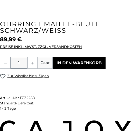
OHRRING EMAILLE-BLÜTE
SCHWARZ/WEISS
89,99 €
PREISE INKL. MWST. ZZGL. VERSANDKOSTEN
Produkt Anzahl: Gib den gewünschten We
Paar
IN DEN WARENKORB
Zur Wishlist hinzufügen
Artikel-Nr.:
13132258
Standard-Lieferzeit:
1 - 3 Tage