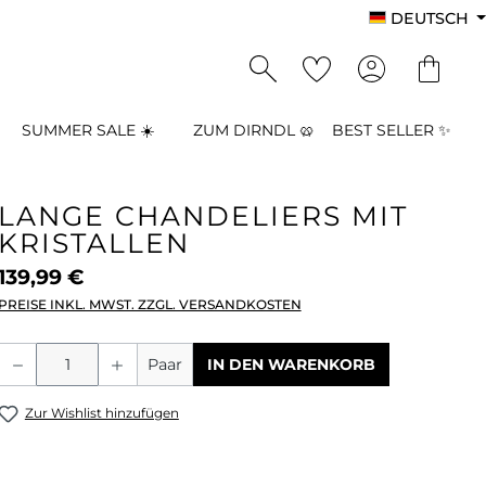
DEUTSCH
SUMMER SALE ☀️
ZUM DIRNDL 🥨
BEST SELLER ✨
LANGE CHANDELIERS MIT
KRISTALLEN
139,99 €
PREISE INKL. MWST. ZZGL. VERSANDKOSTEN
Produkt Anzahl: Gib den gewünschten
Paar
IN DEN WARENKORB
Zur Wishlist hinzufügen