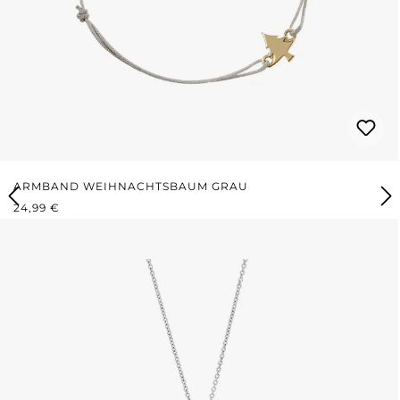
ARMBAND WEIHNACHTSBAUM GRAU
REGULÄRER PREIS:
24,99 €