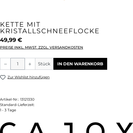
KETTE MIT
KRISTALLSCHNEEFLOCKE
49,99 €
PREISE INKL. MWST. ZZGL. VERSANDKOSTEN
Produkt Anzahl: Gib den gewünschten We
Stück
IN DEN WARENKORB
Zur Wishlist hinzufügen
Artikel-Nr.:
13121330
Standard-Lieferzeit:
1 - 3 Tage