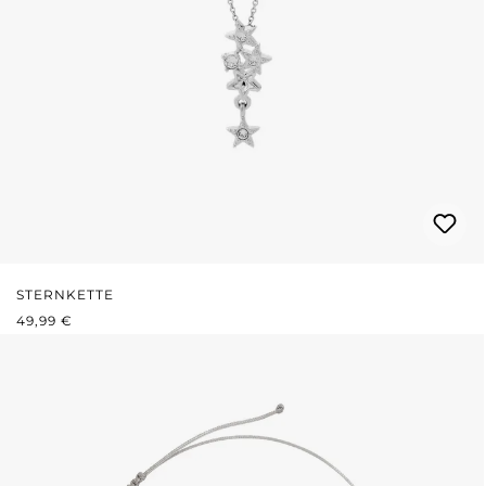
STERNKETTE
REGULÄRER PREIS:
49,99 €