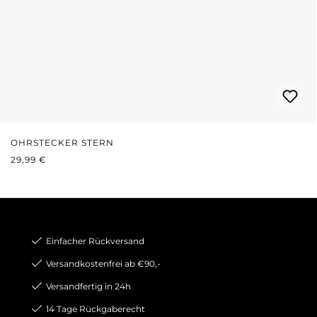
OHRSTECKER STERN
REGULÄRER PREIS:
29,99 €
Einfacher Rückversand
Versandkostenfrei ab €90,-
Versandfertig in 24h
14 Tage Rückgaberecht