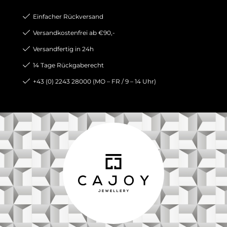
Einfacher Rückversand
Versandkostenfrei ab €90,-
Versandfertig in 24h
14 Tage Rückgaberecht
+43 (0) 2243 28000 (MO – FR / 9 – 14 Uhr)