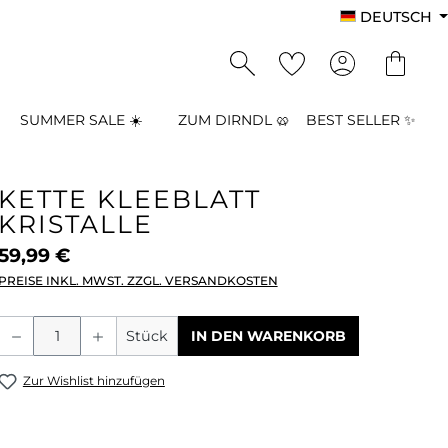
DEUTSCH
SUMMER SALE ☀️
ZUM DIRNDL 🥨
BEST SELLER ✨
KETTE KLEEBLATT
KRISTALLE
59,99 €
PREISE INKL. MWST. ZZGL. VERSANDKOSTEN
Produkt Anzahl: Gib den gewünschten
Stück
IN DEN WARENKORB
Zur Wishlist hinzufügen