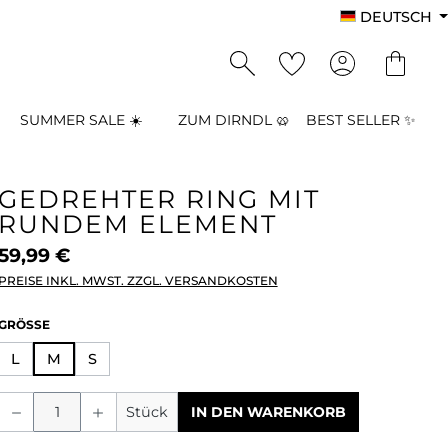
DEUTSCH
SUMMER SALE ☀️
ZUM DIRNDL 🥨
BEST SELLER ✨
GEDREHTER RING MIT
RUNDEM ELEMENT
59,99 €
PREISE INKL. MWST. ZZGL. VERSANDKOSTEN
AUSWÄHLEN
GRÖSSE
L
M
S
Produkt Anzahl: Gib den gewünschten
Stück
IN DEN WARENKORB