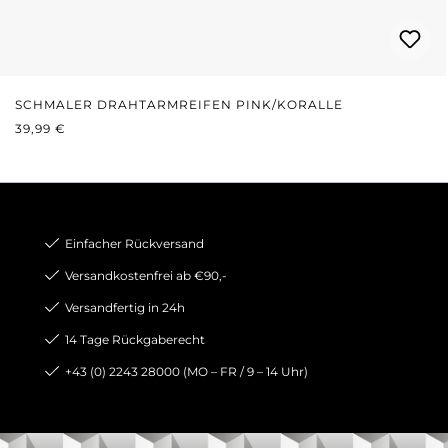
SCHMALER DRAHTARMREIFEN PINK/KORALLE
REGULÄRER PREIS:
39,99 €
Einfacher Rückversand
Versandkostenfrei ab €90,-
Versandfertig in 24h
14 Tage Rückgaberecht
+43 (0) 2243 28000 (MO – FR / 9 – 14 Uhr)