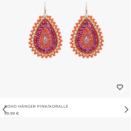
BOHO HÄNGER PINK/KORALLE
REGULÄRER PREIS:
99,99 €